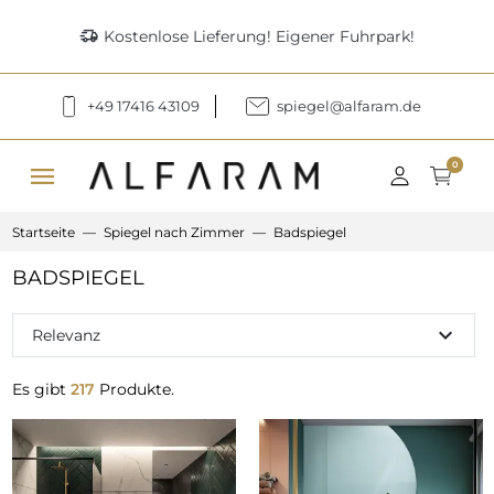
delivery_truck_speed
Kostenlose Lieferung! Eigener Fuhrpark!
+49 17416 43109
spiegel@alfaram.de
menu
0
Startseite
Spiegel nach Zimmer
Badspiegel
BADSPIEGEL
expand_more
Relevanz
Es gibt
217
Produkte.