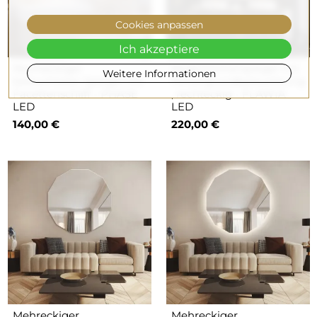
Cookies anpassen
Ich akzeptiere
Rechteckiger
Badezimmerspiegel mit
Weitere Informationen
beleuchteter Spiegel mit
Hintergrundbeleuchtung
Facettenschliff - PHASE
, rechteckig - FLAWIA
LED
LED
140,00 €
220,00 €
Mehreckiger
Mehreckiger