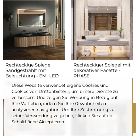
Rechteckige Spiegel
Rechteckiger Spiegel mit
Sandgestrahlt mit
dekorativer Facette -
Beleuchtung - EMI LED
PHASE
220,00 €
90,00 €
Diese Website verwendet eigene Cookies und
Cookies von Drittanbietern, um unsere Dienste zu
verbessern. Und zeigen Sie Werbung in Bezug auf
Ihre Vorlieben, indem Sie Ihre Gewohnheiten
R
analysieren navigation. Um Ihre Zustimmung zu
seiner Verwendung zu geben, klicken Sie auf die
Schaltfläche Akzeptieren.
F
I
L
T
E