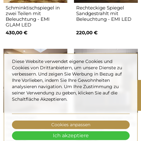
Schminktischspiegel in
Rechteckige Spiegel
zwei Teilen mit
Sandgestrahlt mit
Beleuchtung - EMI
Beleuchtung - EMI LED
GLAM LED
430,00 €
220,00 €
Diese Website verwendet eigene Cookies und
Cookies von Drittanbietern, um unsere Dienste zu
verbessern. Und zeigen Sie Werbung in Bezug auf
Ihre Vorlieben, indem Sie Ihre Gewohnheiten
R
analysieren navigation. Um Ihre Zustimmung zu
seiner Verwendung zu geben, klicken Sie auf die
Schaltfläche Akzeptieren.
F
I
L
T
E
Rechteckiger
Badezimmerspiegel mit
beleuchteter Spiegel mit
Hintergrundbeleuchtung
Cookies anpassen
Facettenschliff - PHASE
, rechteckig - FLAWIA
LED
LED
Ich akzeptiere