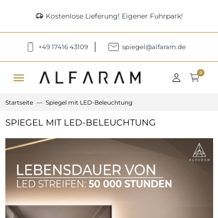
delivery_truck_speed
Kostenlose Lieferung! Eigener Fuhrpark!
+49 17416 43109
spiegel@alfaram.de
menu
0
Startseite
Spiegel mit LED-Beleuchtung
SPIEGEL MIT LED-BELEUCHTUNG