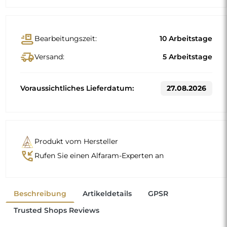
conveyor_belt
Bearbeitungszeit:
10 Arbeitstage
delivery_truck_speed
Versand:
5 Arbeitstage
Voraussichtliches Lieferdatum:
27.08.2026
Produkt vom Hersteller
phone_callback
Rufen Sie einen Alfaram-Experten an
Beschreibung
Artikeldetails
GPSR
Trusted Shops Reviews