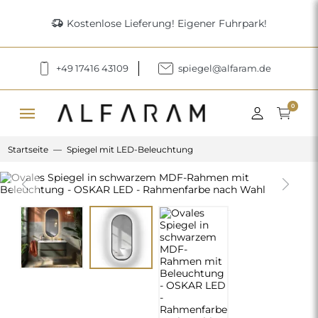
delivery_truck_speed
Kostenlose Lieferung! Eigener Fuhrpark!
+49 17416 43109
spiegel@alfaram.de
menu
0
Startseite
Spiegel mit LED-Beleuchtung
Previous
Next