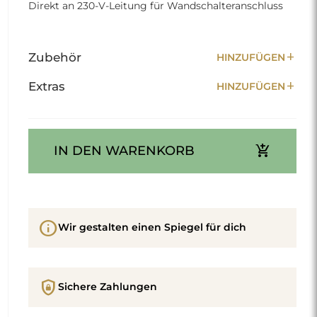
Direkt an 230-V-Leitung für Wandschalteranschluss
add
Zubehör
HINZUFÜGEN
add
Extras
HINZUFÜGEN
add_shopping_cart
IN DEN WARENKORB
info
Wir gestalten einen Spiegel für dich
shield_lock
Sichere Zahlungen