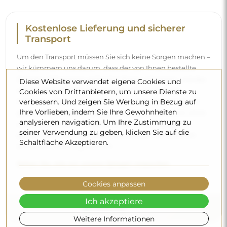
Kostenlose Lieferung und sicherer
Transport
Um den Transport müssen Sie sich keine Sorgen machen –
wir kümmern uns darum, dass der von Ihnen bestellte
Spiegel vollkommen sicher bei Ihnen ankommt, und das
Diese Website verwendet eigene Cookies und
völlig kostenlos. Wir verfügen über einen eigenen
Cookies von Drittanbietern, um unsere Dienste zu
verbessern. Und zeigen Sie Werbung in Bezug auf
Fuhrpark und geschultes Personal, deshalb können wir
Ihre Vorlieben, indem Sie Ihre Gewohnheiten
garantieren, dass der Spiegel unversehrt ankommt, ohne
analysieren navigation. Um Ihre Zustimmung zu
zusätzliche Kosten. Selbst wenn Sie einen Spiegel in
seiner Verwendung zu geben, klicken Sie auf die
großen Abmessungen bestellen, können Sie mit einer
Schaltfläche Akzeptieren.
schnellen Lieferung rechnen.
Sehen Sie, wie wir unsere Spiegel verpacken.
Cookies anpassen
Ich akzeptiere
Weitere Informationen