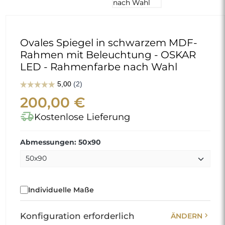
Ovales Spiegel in schwarzem MDF-
Rahmen mit Beleuchtung - OSKAR
LED - Rahmenfarbe nach Wahl
200,00 €
delivery_truck_speed
Kostenlose Lieferung
Abmessungen: 50x90
Individuelle Maße
chevron_right
Konfiguration erforderlich
ÄNDERN