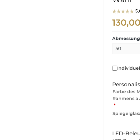
130,0
Abmessunge
Individue
Personali
Farbe des 
Rahmens au
*
Spiegelglas
LED-Bele