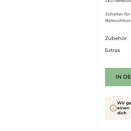
LED-Beleuc
Schalter für
Beleuchtun
Zubehör
Extras
IN D
Wir ge
info
einen 
dich