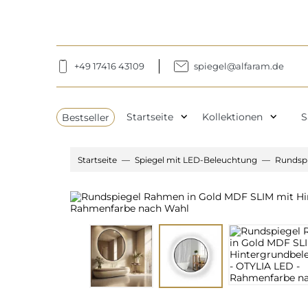
+49 17416 43109
spiegel@alfaram.de
expand_more
expand_more
Bestseller
Startseite
Kollektionen
S
Startseite
Spiegel mit LED-Beleuchtung
Rundspi