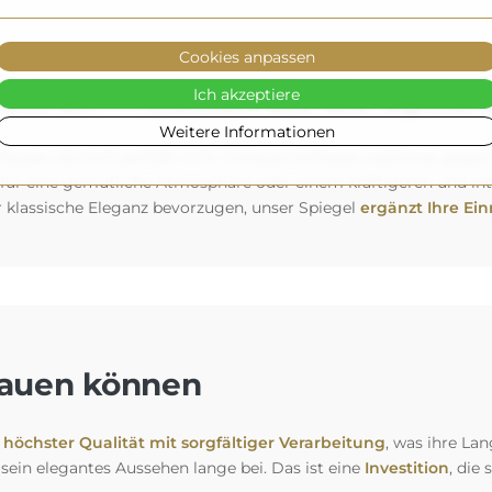
Cookies anpassen
Stil an — wählen Sie die Option,
Ich akzeptiere
Weitere Informationen
ypen, die sich perfekt in Ihr Zuhause einfügen (optional, gegen
r eine gemütliche Atmosphäre oder einem kräftigeren und inten
 klassische Eleganz bevorzugen, unser Spiegel
ergänzt Ihre Ein
trauen können
höchster Qualität mit sorgfältiger Verarbeitung
, was ihre Lan
 sein elegantes Aussehen lange bei. Das ist eine
Investition
, die