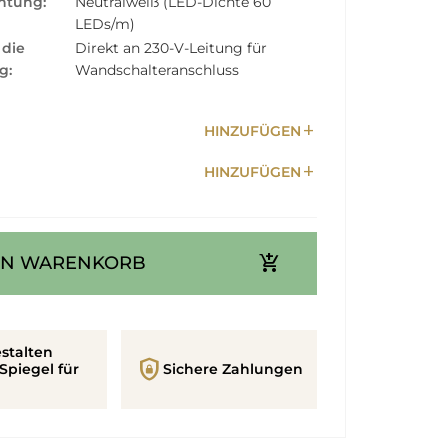
htung:
Neutralweiß (LED-Dichte 60
LEDs/m)
 die
Direkt an 230-V-Leitung für
g:
Wandschalteranschluss
add
HINZUFÜGEN
add
HINZUFÜGEN
add_shopping_cart
EN WARENKORB
stalten
shield_lock
Spiegel für
Sichere Zahlungen