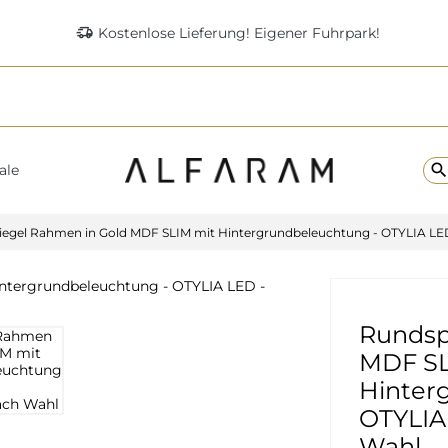
delivery_truck_speed
Kostenlose Lieferung! Eigener Fuhrpark!
searc
ale
egel Rahmen in Gold MDF SLIM mit Hintergrundbeleuchtung - OTYLIA LE
Rundsp
MDF SL
Hinter
OTYLIA
Wahl