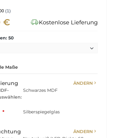
0 €
delivery_truck_speed
Kostenlose Lieferung
n: 50
lle Maße
chevron_right
sierung
ÄNDERN
MDF-
Schwarzes MDF
swählen:
:
*
Silberspiegelglas
chevron_right
uchtung
ÄNDERN