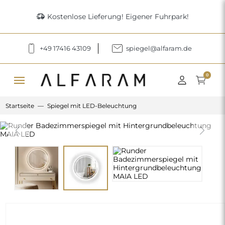
delivery_truck_speed
Kostenlose Lieferung! Eigener Fuhrpark!
+49 17416 43109
spiegel@alfaram.de
menu
0
Startseite
Spiegel mit LED-Beleuchtung
Previous
Next