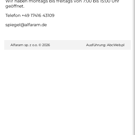
Wir haben montags bis freitags von 7:00 bis 15:00 Uhr
geöffnet.
Telefon
+49 17416 43109
spiegel@alfaram.de
Alfaram sp. z o.o. © 2026
Ausführung:
AbcWeb.pl