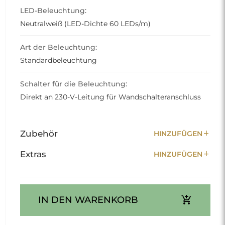
LED-Beleuchtung:
Neutralweiß (LED-Dichte 60 LEDs/m)
Art der Beleuchtung:
Standardbeleuchtung
Schalter für die Beleuchtung:
Direkt an 230-V-Leitung für Wandschalteranschluss
add
Zubehör
HINZUFÜGEN
add
Extras
HINZUFÜGEN
add_shopping_cart
IN DEN WARENKORB