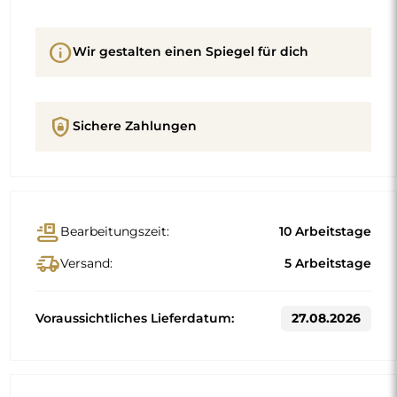
info
Wir gestalten einen Spiegel für dich
shield_lock
Sichere Zahlungen
conveyor_belt
Bearbeitungszeit:
10 Arbeitstage
delivery_truck_speed
Versand:
5 Arbeitstage
Voraussichtliches Lieferdatum:
27.08.2026