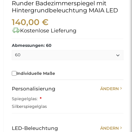
Runder Badezimmerspiegel mit
Hintergrundbeleuchtung MAIA LED
140,00 €
delivery_truck_speed
Kostenlose Lieferung
Abmessungen: 60
Individuelle Maße
chevron_right
Personalisierung
ÄNDERN
Spiegelglas:
*
Silberspiegelglas
chevron_right
LED-Beleuchtung
ÄNDERN