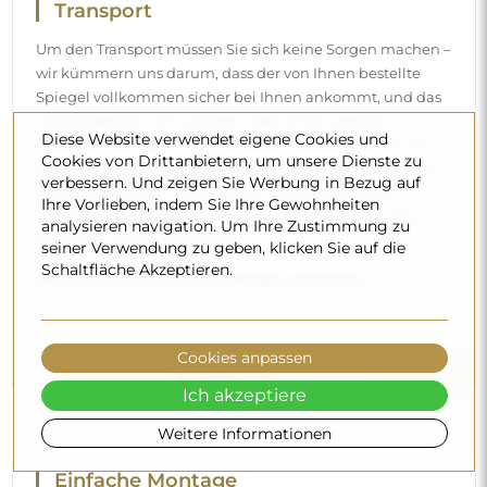
Transport
Um den Transport müssen Sie sich keine Sorgen machen –
wir kümmern uns darum, dass der von Ihnen bestellte
Spiegel vollkommen sicher bei Ihnen ankommt, und das
völlig kostenlos. Wir verfügen über einen eigenen
Diese Website verwendet eigene Cookies und
Fuhrpark und geschultes Personal, deshalb können wir
Cookies von Drittanbietern, um unsere Dienste zu
garantieren, dass der Spiegel unversehrt ankommt, ohne
verbessern. Und zeigen Sie Werbung in Bezug auf
zusätzliche Kosten. Selbst wenn Sie einen Spiegel in
Ihre Vorlieben, indem Sie Ihre Gewohnheiten
großen Abmessungen bestellen, können Sie mit einer
analysieren navigation. Um Ihre Zustimmung zu
schnellen Lieferung rechnen.
seiner Verwendung zu geben, klicken Sie auf die
Schaltfläche Akzeptieren.
Sehen Sie, wie wir unsere Spiegel verpacken.
Cookies anpassen
Ich akzeptiere
Weitere Informationen
Einfache Montage