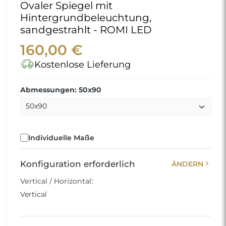
Ovaler Spiegel mit
Hintergrundbeleuchtung,
sandgestrahlt - ROMI LED
160,00 €
delivery_truck_speed
Kostenlose Lieferung
Abmessungen: 50x90
Individuelle Maße
chevron_right
Konfiguration erforderlich
ÄNDERN
Vertical / Horizontal:
Vertical