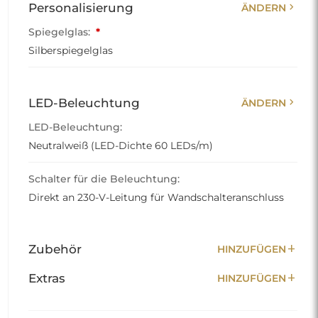
chevron_right
Personalisierung
ÄNDERN
Spiegelglas:
*
Silberspiegelglas
chevron_right
LED-Beleuchtung
ÄNDERN
LED-Beleuchtung:
Neutralweiß (LED-Dichte 60 LEDs/m)
Schalter für die Beleuchtung:
Direkt an 230-V-Leitung für Wandschalteranschluss
add
Zubehör
HINZUFÜGEN
add
Extras
HINZUFÜGEN