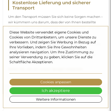
Kostenlose Lieferung und sicherer
Transport
Um den Transport müssen Sie sich keine Sorgen machen –
wir kümmern uns darum, dass der von Ihnen bestellte
Spiegel vollkommen sicher bei Ihnen ankommt, und das
Diese Website verwendet eigene Cookies und
völlig kostenlos. Wir verfügen über einen eigenen
Cookies von Drittanbietern, um unsere Dienste zu
Fuhrpark und geschultes Personal, deshalb können wir
verbessern. Und zeigen Sie Werbung in Bezug auf
garantieren, dass der Spiegel unversehrt ankommt, ohne
Ihre Vorlieben, indem Sie Ihre Gewohnheiten
zusätzliche Kosten. Selbst wenn Sie einen Spiegel in
analysieren navigation. Um Ihre Zustimmung zu
großen Abmessungen bestellen, können Sie mit einer
seiner Verwendung zu geben, klicken Sie auf die
schnellen Lieferung rechnen.
Schaltfläche Akzeptieren.
Sehen Sie, wie wir unsere Spiegel verpacken.
Cookies anpassen
Ich akzeptiere
Weitere Informationen