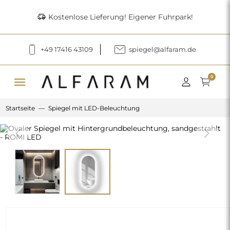
delivery_truck_speed
Kostenlose Lieferung! Eigener Fuhrpark!
+49 17416 43109
spiegel@alfaram.de
menu
0
Startseite
Spiegel mit LED-Beleuchtung
Previous
Next