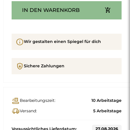
add_shopping_cart
IN DEN WARENKORB
info
Wir gestalten einen Spiegel für dich
shield_lock
Sichere Zahlungen
conveyor_belt
Bearbeitungszeit:
10 Arbeitstage
delivery_truck_speed
Versand:
5 Arbeitstage
Voraussichtliches Lieferdatum:
27.08.2026