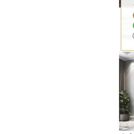
Badez
Hinte
LED I
112,0