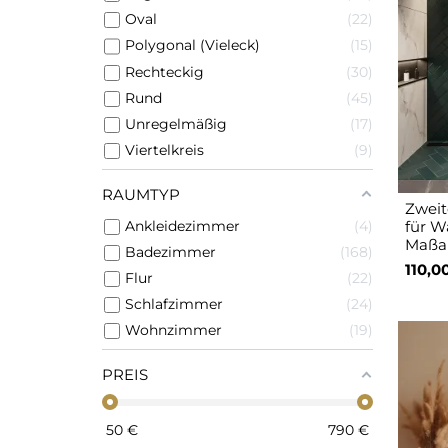
Oval
22
Polygonal (Vieleck)
15
Rechteckig
30
Rund
45
Unregelmäßig
17
Viertelkreis
9
RAUMTYP
Zweit
Ankleidezimmer
4
für W
Maßan
Badezimmer
168
110,0
Flur
22
Schlafzimmer
24
Wohnzimmer
19
PREIS
50
€
790
€