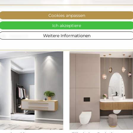
Badezimmerspiegel elliptis
Cookies anpassen
ELIPSA
immerspiegel mit
rgrundbeleuchtung ELIF
Ich akzeptiere
I
Weitere Informationen
0 €
140,00 €
70,00 €