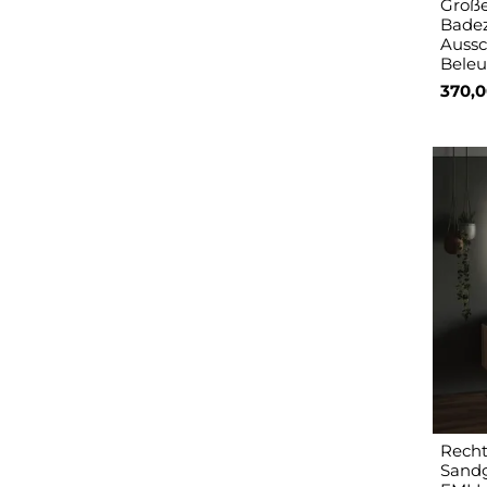
Große
Badez
Aussc
Beleu
370,0
Recht
Sandg