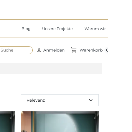
Blog
Unsere Projekte
Warum wir
h
0
Anmelden
Warenkorb
expand_more
Relevanz