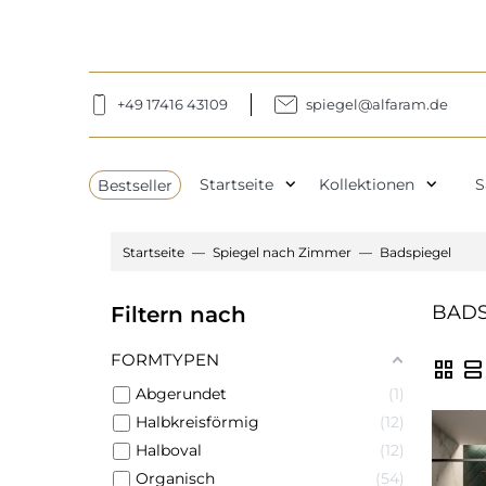
+49 17416 43109
spiegel@alfaram.de
expand_more
expand_more
Bestseller
Startseite
Kollektionen
S
Startseite
Spiegel nach Zimmer
Badspiegel
BADS
Filtern nach
FORMTYPEN
grid_view
view_agenda
Abgerundet
1
Halbkreisförmig
12
Halboval
12
Organisch
54