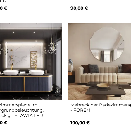
LED
0 €
90,00 €
immerspiegel mit
Mehreckiger Badezimmersp
rgrundbeleuchtung,
- FOREM
eckig - FLAWIA LED
0 €
100,00 €