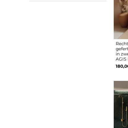
Recht
gefer
in zw
AGIS
180,0