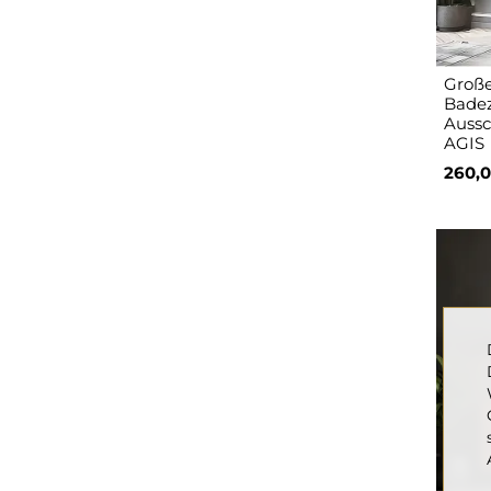
Große
Badez
Aussc
AGIS
260,0