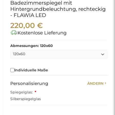
Badezimmerspiegel mit
Hintergrundbeleuchtung, rechteckig
- FLAWIA LED
220,00 €
delivery_truck_speed
Kostenlose Lieferung
Abmessungen: 120x60
Individuelle Maße
chevron_right
Personalisierung
ÄNDERN
Spiegelglas:
*
Silberspiegelglas