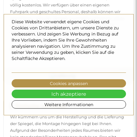
völlig kostenlos. Wir verfügen über einen eigenen
Fuhrpark und geschultes Personal, deshalb können wir
garantieren, dass der Spiegel unversehrt ankommt, ohne
Diese Website verwendet eigene Cookies und
zusätzliche Kosten. Selbst wenn Sie einen Spiegel in
Cookies von Drittanbietern, um unsere Dienste zu
großen Abmessungen bestellen, können Sie mit einer
verbessern. Und zeigen Sie Werbung in Bezug auf
schnellen Lieferung rechnen.
Ihre Vorlieben, indem Sie Ihre Gewohnheiten
analysieren navigation. Um Ihre Zustimmung zu
Sehen Sie, wie wir unsere Spiegel verpacken.
seiner Verwendung zu geben, klicken Sie auf die
Schaltfläche Akzeptieren.
Cookies anpassen
Ich akzeptiere
Weitere Informationen
Einfache Montage
Wir kümmern uns um die Herstellung und die Lieferung
der Spiegel, die Montage hingegen liegt bei Ihnen.
Aufgrund der Besonderheiten jedes Raumes bieten wir