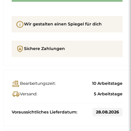
info
Wir gestalten einen Spiegel für dich
shield_lock
Sichere Zahlungen
conveyor_belt
Bearbeitungszeit:
10 Arbeitstage
delivery_truck_speed
Versand:
5 Arbeitstage
Voraussichtliches Lieferdatum:
28.08.2026