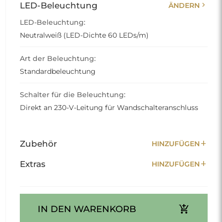
chevron_right
LED-Beleuchtung
ÄNDERN
LED-Beleuchtung:
Neutralweiß (LED-Dichte 60 LEDs/m)
Art der Beleuchtung:
Standardbeleuchtung
Schalter für die Beleuchtung:
Direkt an 230-V-Leitung für Wandschalteranschluss
add
Zubehör
HINZUFÜGEN
add
Extras
HINZUFÜGEN
add_shopping_cart
IN DEN WARENKORB