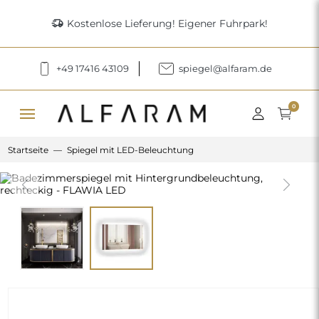
delivery_truck_speed
Kostenlose Lieferung! Eigener Fuhrpark!
+49 17416 43109
spiegel@alfaram.de
menu
0
Startseite
Spiegel mit LED-Beleuchtung
Previous
Next