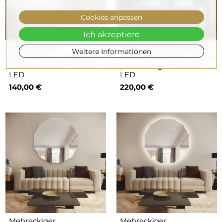
Cookies anpassen
Ich akzeptiere
Rechteckiger
Badezimmerspiegel mit
Weitere Informationen
beleuchteter Spiegel mit
Hintergrundbeleuchtung
Facettenschliff - PHASE
, rechteckig - FLAWIA
LED
LED
140,00 €
220,00 €
Mehreckiger
Mehreckiger