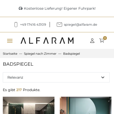
delivery_truck_speed
Kostenlose Lieferung! Eigener Fuhrpark!
+49 17416 43109
spiegel@alfaram.de
menu
0
Startseite
Spiegel nach Zimmer
Badspiegel
BADSPIEGEL
expand_more
Relevanz
Es gibt
217
Produkte.