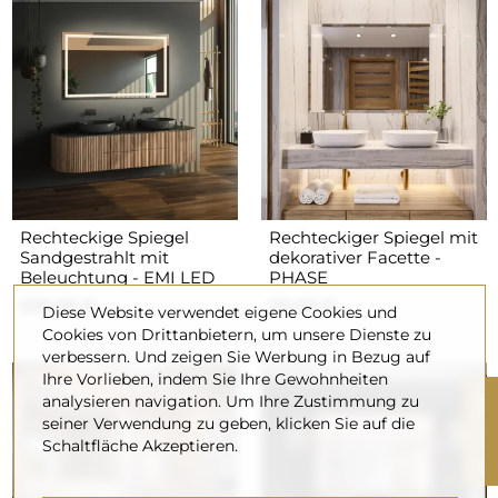
Rechteckige Spiegel
Rechteckiger Spiegel mit
Sandgestrahlt mit
dekorativer Facette -
Beleuchtung - EMI LED
PHASE
220,00 €
90,00 €
Diese Website verwendet eigene Cookies und
Cookies von Drittanbietern, um unsere Dienste zu
verbessern. Und zeigen Sie Werbung in Bezug auf
Ihre Vorlieben, indem Sie Ihre Gewohnheiten
R
analysieren navigation. Um Ihre Zustimmung zu
seiner Verwendung zu geben, klicken Sie auf die
Schaltfläche Akzeptieren.
F
I
L
T
E