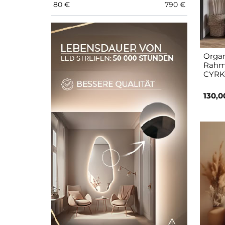
80
€
790
€
Organ
Rahme
CYRK
130,0