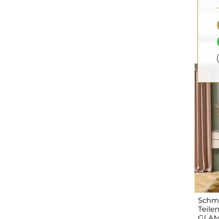
Beleu
150,0
Schmi
Teile
GLAM