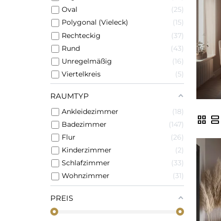
Oval
25
Polygonal (Vieleck)
15
Rechteckig
37
Rund
43
Unregelmäßig
16
Viertelkreis
5
RAUMTYP
Ankleidezimmer
18
grid_view
view_agenda
Badezimmer
147
Flur
26
Kinderzimmer
2
Schlafzimmer
33
Wohnzimmer
31
PREIS