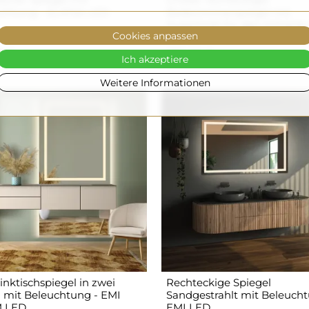
chtung - ELIPSA LED
Badezimmerspiegel mit
Ausschnitt für den Schrank
Cookies anpassen
Beleuchtung - AGIS LED
0 €
370,00 €
Ich akzeptiere
Weitere Informationen
nktischspiegel in zwei
Rechteckige Spiegel
n mit Beleuchtung - EMI
Sandgestrahlt mit Beleucht
 LED
EMI LED