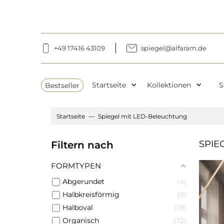
+49 17416 43109
spiegel@alfaram.de
expand_more
expand_more
Bestseller
Startseite
Kollektionen
S
Startseite
Spiegel mit LED-Beleuchtung
SPIE
Filtern nach
FORMTYPEN
Abgerundet
4
Halbkreisförmig
9
Halboval
18
Organisch
72