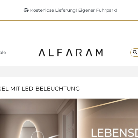
delivery_truck_speed
Kostenlose Lieferung! Eigener Fuhrpark!
searc
ale
GEL MIT LED-BELEUCHTUNG