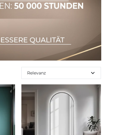
expand_more
Relevanz