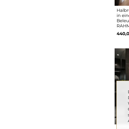
Halbr
in ei
Beleu
RAH
440,
Ellipt