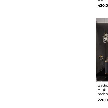
430,0
Badez
Hinte
recht
220,0