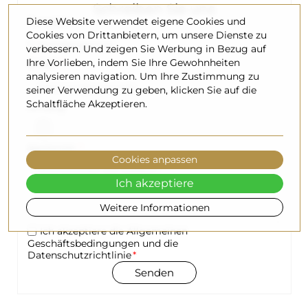
Schreiben Sie uns
Diese Website verwendet eigene Cookies und
Template
Cookies von Drittanbietern, um unsere Dienste zu
verbessern. Und zeigen Sie Werbung in Bezug auf
Ihre Vorlieben, indem Sie Ihre Gewohnheiten
E-Mail
analysieren navigation. Um Ihre Zustimmung zu
seiner Verwendung zu geben, klicken Sie auf die
Schaltfläche Akzeptieren.
Anhang
Nachricht
Cookies anpassen
Ich akzeptiere
Weitere Informationen
Ich akzeptiere die Allgemeinen
Geschäftsbedingungen und die
Datenschutzrichtlinie
Senden