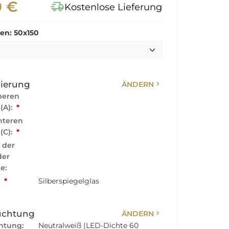
0 €
delivery_truck_speed
Kostenlose Lieferung
n: 50x150
chevron_right
sierung
ÄNDERN
beren
 (A):
*
nteren
 (C):
*
 der
der
e:
:
*
Silberspiegelglas
chevron_right
uchtung
ÄNDERN
htung:
Neutralweiß (LED-Dichte 60