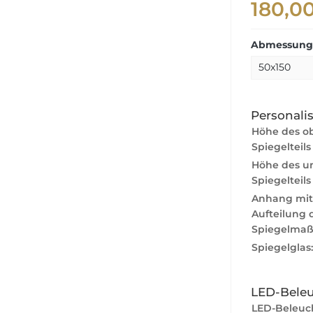
180,0
Abmessunge
Personali
Höhe des o
Spiegelteils
Höhe des u
Spiegelteils
Anhang mit
Aufteilung 
Spiegelmaß
Spiegelglas
LED-Bele
LED-Beleuc