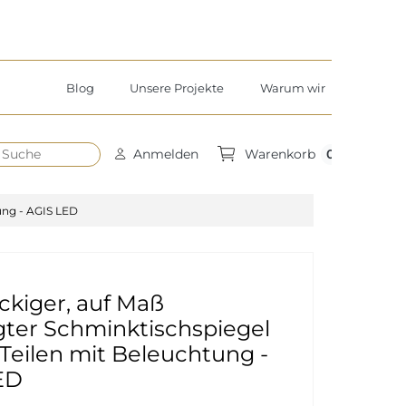
Blog
Unsere Projekte
Warum wir
h
0
Anmelden
Warenkorb
ung - AGIS LED
ckiger, auf Maß
gter Schminktischspiegel
 Teilen mit Beleuchtung -
ED