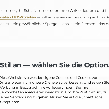
Badezimmer, Ihr Schlafzimmer oder Ihren Ankleideraum und fi
deten LED-Streifen
erhalten Sie ein sanftes und gleichmäßi
 ist kein gewöhnlicher Spiegel – das ist ein Element, das
Stil an — wählen Sie die Option,
Diese Website verwendet eigene Cookies und Cookies von
ypen, die sich perfekt in Ihr Zuhause einfügen (optional, gegen
Drittanbietern, um unsere Dienste zu verbessern. Und zeigen Sie
r eine gemütliche Atmosphäre oder einem kräftigeren und inten
Werbung in Bezug auf Ihre Vorlieben, indem Sie Ihre
 klassische Eleganz bevorzugen, unser Spiegel
ergänzt Ihre Ein
Gewohnheiten analysieren navigation. Um Ihre Zustimmung zu
seiner Verwendung zu geben, klicken Sie auf die Schaltfläche
Akzeptieren.