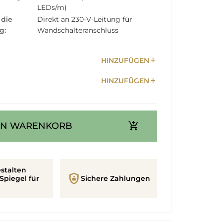
LEDs/m)
 die
Direkt an 230-V-Leitung für
g:
Wandschalteranschluss
add
HINZUFÜGEN
add
HINZUFÜGEN
add_shopping_cart
EN WARENKORB
stalten
shield_lock
Spiegel für
Sichere Zahlungen