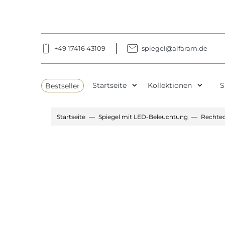
+49 17416 43109
spiegel@alfaram.de
expand_more
expand_more
Bestseller
Startseite
Kollektionen
S
Startseite
Spiegel mit LED-Beleuchtung
Rechtec