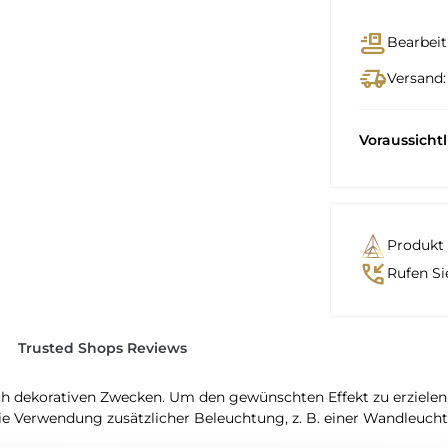
conveyor_belt
Bearbeit
delivery_truck_speed
Versand:
Voraussicht
Produkt 
phone_callback
Rufen Si
Trusted Shops Reviews
ch dekorativen Zwecken. Um den gewünschten Effekt zu erziele
ie Verwendung zusätzlicher Beleuchtung, z. B. einer Wandleucht