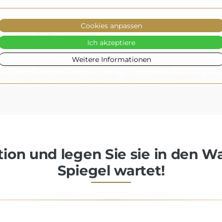
Cookies anpassen
trauen können
Ich akzeptiere
Weitere Informationen
höchster Qualität mit sorgfältiger Verarbeitung
, was ihre Lan
 sein elegantes Aussehen lange bei. Das ist eine
Investition
, die
ion und legen Sie sie in den W
Spiegel wartet!