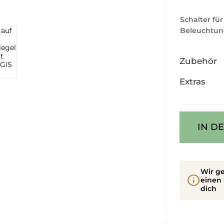
Schalter für
Beleuchtun
Zubehör
Extras
IN D
Wir ge
info
einen 
dich