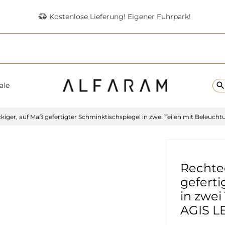
delivery_truck_speed
Kostenlose Lieferung! Eigener Fuhrpark!
searc
ale
kiger, auf Maß gefertigter Schminktischspiegel in zwei Teilen mit Beleucht
Rechte
geferti
in zwei
AGIS L