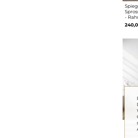
Spiege
Spros
- Rah
240,0
Spieg
Rahm
Rahm