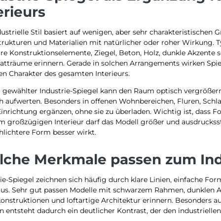
erieurs
ustrielle Stil basiert auf wenigen, aber sehr charakteristischen
trukturen und Materialien mit natürlicher oder roher Wirkung. T
re Konstruktionselemente, Ziegel, Beton, Holz, dunkle Akzente s
atträume erinnern. Gerade in solchen Arrangements wirken Spieg
en Charakter des gesamten Interieurs.
 gewählter Industrie-Spiegel kann den Raum optisch vergrößern,
ch aufwerten. Besonders in offenen Wohnbereichen, Fluren, Sch
 Einrichtung ergänzen, ohne sie zu überladen. Wichtig ist, das
em großzügigen Interieur darf das Modell größer und ausdruckss
hlichtere Form besser wirkt.
che Merkmale passen zum Indu
ie-Spiegel zeichnen sich häufig durch klare Linien, einfache F
aus. Sehr gut passen Modelle mit schwarzem Rahmen, dunklen Akz
onstruktionen und loftartige Architektur erinnern. Besonders au
entsteht dadurch ein deutlicher Kontrast, der den industriellen