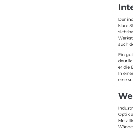
Int
Der ind
klare S
sichtba
Werkst
auch d
Ein gut
deutli
er die
In ein
eine sc
Wel
Industr
Optik 
Metallk
Wänden 