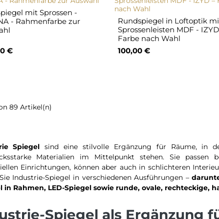
Spiegel mit Sprossen -
Rundspiegel in Loftoptik mi
A - Rahmenfarbe zur
Sprossenleisten MDF - IZYD
ahl
Farbe nach Wahl
0 €
100,00 €
von 89 Artikel(n)
rie Spiegel
sind eine stilvolle Ergänzung für Räume, in d
cksstarke Materialien im Mittelpunkt stehen. Sie passen 
riellen Einrichtungen, können aber auch in schlichteren Interi
 Sie Industrie-Spiegel in verschiedenen Ausführungen –
darunte
l in Rahmen, LED-Spiegel sowie runde, ovale, rechteckige, 
ustrie-Spiegel als Ergänzung f