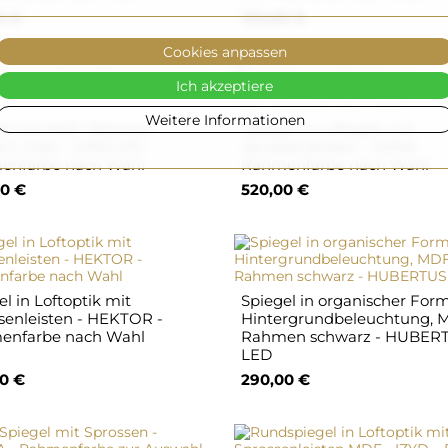
0 €
130,00 €
Cookies anpassen
Ich akzeptiere
Weitere Informationen
gel mit MDF-Rahmen
Spiegel in Loftoptik mit
rz matt - GREGOR -
Sprossenleisten - HANA -
enfarbe nach Wahl
Rahmenfarbe nach Wahl
0 €
520,00 €
l in Loftoptik mit
Spiegel in organischer Form
senleisten - HEKTOR -
Hintergrundbeleuchtung, 
enfarbe nach Wahl
Rahmen schwarz - HUBER
LED
0 €
290,00 €