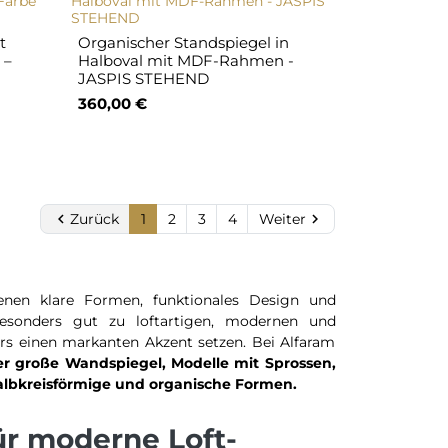
t
Organischer Standspiegel in
 –
Halboval mit MDF-Rahmen -
JASPIS STEHEND
360,00 €

Zurück
1
2
3
4
Weiter

enen klare Formen, funktionales Design und
besonders gut zu loftartigen, modernen und
eurs einen markanten Akzent setzen. Bei Alfaram
r große Wandspiegel, Modelle mit Sprossen,
halbkreisförmige und organische Formen.
ür moderne Loft-