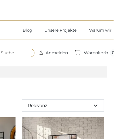
Blog
Unsere Projekte
Warum wir
h
0
Anmelden
Warenkorb
expand_more
Relevanz