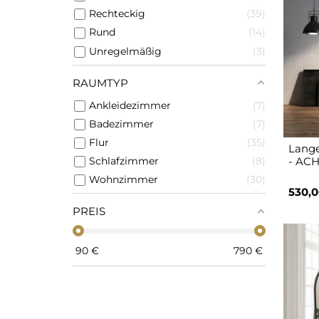
Rechteckig
39
Rund
14
Unregelmäßig
3
RAUMTYP
Ankleidezimmer
7
Badezimmer
7
Flur
35
Lange
Schlafzimmer
8
- ACH
Wohnzimmer
30
530,0
PREIS
90
€
790
€