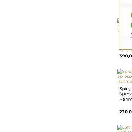
130,0
Spie
schwa
Rahm
390,0
Spiege
Spros
Rahm
220,0