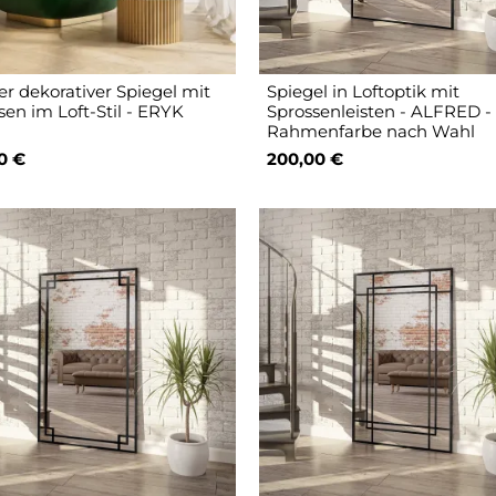
r dekorativer Spiegel mit
Spiegel in Loftoptik mit
sen im Loft-Stil - ERYK
Sprossenleisten - ALFRED -
Rahmenfarbe nach Wahl
0 €
200,00 €