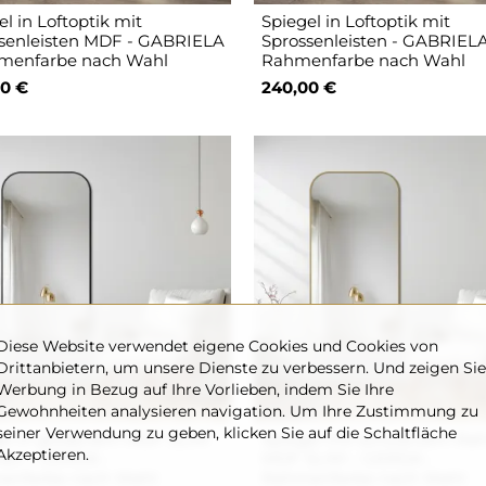
l in Loftoptik mit
Spiegel in Loftoptik mit
senleisten MDF - GABRIELA
Sprossenleisten - GABRIELA
menfarbe nach Wahl
Rahmenfarbe nach Wahl
0 €
240,00 €
Diese Website verwendet eigene Cookies und Cookies von
Drittanbietern, um unsere Dienste zu verbessern. Und zeigen Sie
Werbung in Bezug auf Ihre Vorlieben, indem Sie Ihre
Gewohnheiten analysieren navigation. Um Ihre Zustimmung zu
seiner Verwendung zu geben, klicken Sie auf die Schaltfläche
el in goldenem MDF SLIM
Spiegel mit schwarzem R
Akzeptieren.
en - GERDA -
MDF SLIM – GERDA -
enfarbe nach Wahl
Rahmenfarbe nach Wahl