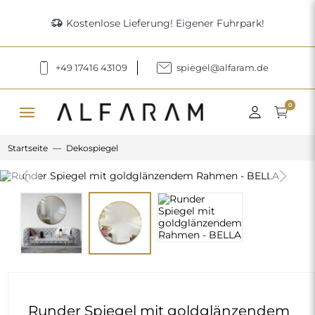
delivery_truck_speed
Kostenlose Lieferung! Eigener Fuhrpark!
+49 17416 43109
spiegel@alfaram.de
menu
0
Startseite
Dekospiegel
Previous
Next
Runder Spiegel mit goldglänzendem