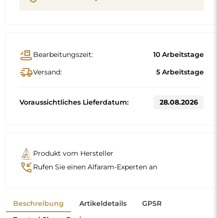
conveyor_belt
Bearbeitungszeit:
10 Arbeitstage
delivery_truck_speed
Versand:
5 Arbeitstage
Voraussichtliches Lieferdatum:
28.08.2026
Produkt vom Hersteller
phone_callback
Rufen Sie einen Alfaram-Experten an
Beschreibung
Artikeldetails
GPSR