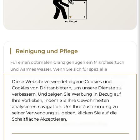
Reinigung und Pflege
Für einen optimalen Glanz genügen ein Mikrofasertuch
und warmes Wasser. Wenn Sie sich für spezielle
Reinigungsmittel entscheiden, achten Sie darauf, dass sie
Diese Website verwendet eigene Cookies und
einen neutralen pH-Wert (etwa 7) haben. Vermeiden Sie
Cookies von Drittanbietern, um unsere Dienste zu
scharfe Reinigungsmittel mit Essig, Ammoniak oder
verbessern. Und zeigen Sie Werbung in Bezug auf
starken Säuren – so behält der Spiegel sein schönes
Ihre Vorlieben, indem Sie Ihre Gewohnheiten
Spiegelbild über viele Jahre.
analysieren navigation. Um Ihre Zustimmung zu
seiner Verwendung zu geben, klicken Sie auf die
Möchten Sie mehr erfahren?
Schaltfläche Akzeptieren.
Entdecken Sie weitere Tipps in unserem Blog.