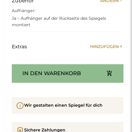
chevron_right
Zubehör
ÄNDERN
Aufhänger:
Ja – Aufhänger auf der Rückseite des Spiegels
montiert
add
Extras
HINZUFÜGEN
add_shopping_cart
IN DEN WARENKORB
info
Wir gestalten einen Spiegel für dich
shield_lock
Sichere Zahlungen