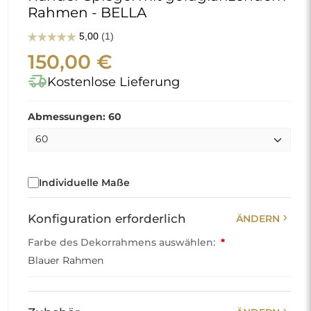
Rahmen - BELLA
150,00 €
delivery_truck_speed
Kostenlose Lieferung
Abmessungen: 60
Individuelle Maße
chevron_right
Konfiguration erforderlich
ÄNDERN
Farbe des Dekorrahmens auswählen:
*
Blauer Rahmen